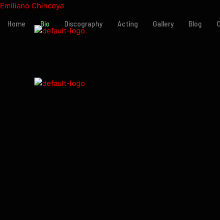
Skip
Emiliano Chincoya
to
Home
Bio
Discography
Acting
Gallery
Blog
content