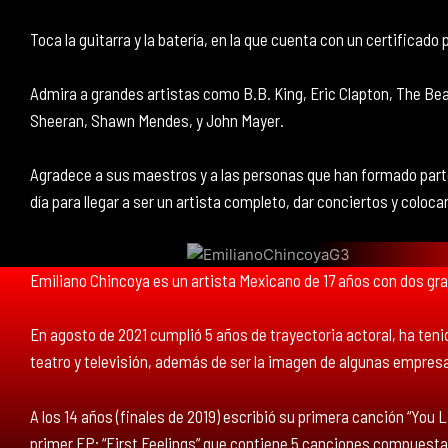
Toca la guitarra y la batería, en la que cuenta con un certificado 
Admira a grandes artistas como B.B. King, Eric Clapton, The Bea
Sheeran, Shawn Mendes, y John Mayer.
Agradece a sus maestros y a las personas que han formado part
día para llegar a ser un artista completo, dar conciertos y coloca
Emiliano Chincoya es un artista Mexicano de 17 años con dos gra
En agosto de 2021 cumplió 5 años de trayectoria actoral, ha tenido
teatro y televisión, además de ser la imagen de algunas empre
A los 14 años (finales de 2019) escribió su primera canción “You 
primer EP: “First Feelings” que contiene 5 canciones compuestas 